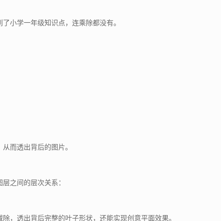
到了小学一年级知识点，连乘除都没有。
，从而透出背后的图片。
图层之间的层次关系：
减除，透出背后完整的叶子形状，还能实现创意平面效果。