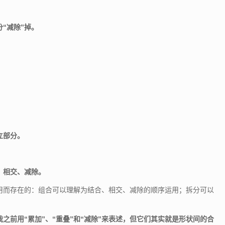
“减除”掉。
立部分。
、相交、减除。
用而存在的：组合可以理解为结合、相交、减除的顺序运用；拆分可以
之前用“累加”、“重叠”和“减除”来表述，但它们其实就是形状间的合