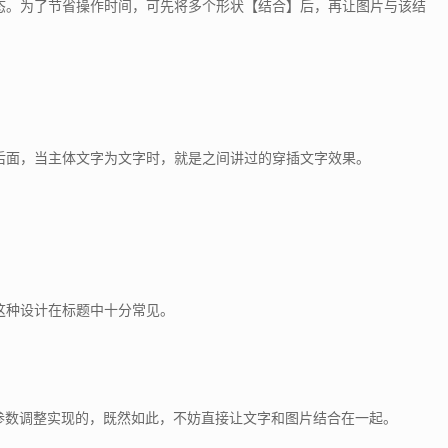
态。为了节省操作时间，可先将多个形状【结合】后，再让图片与该结
后面，当主体文字为文字时，就是之间讲过的穿插文字效果。
这种设计在标题中十分常见。
参数调整实现的，既然如此，不妨直接让文字和图片结合在一起。