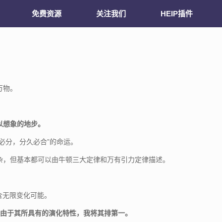
免费资源
关注我们
HEIP插件
万物。
以想象的地步。
必分，分久必合”的命运。
杂，但基本都可以由牛顿三大定律和万有引力定律描述。
含无限变化可能。
个功能由于其所具有的演化特性，我将其排第一。