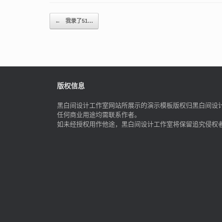
Post navigation
←
我录了51…
版权信息
黑白间设计工作室网站所展示的演示模板版权归黑白间设
任何商业用途均需联系作者。
如未经授权用作他途，黑白间设计工作室将保留追究侵权