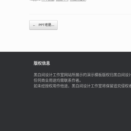
Post navigation
←
PPT老是…
版权信息
黑白间设计工作室网站所展示的演示模板版权归黑白间设
任何商业用途均需联系作者。
如未经授权用作他途，黑白间设计工作室将保留追究侵权