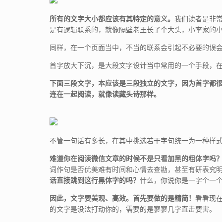
所有的文字大小都应该有其特定的意义。
我们读者是非
是有逻辑联系的，就像隔壁老王长了个大头，小李家的
同样，在一个页面当中，不当的联系会引起不必要的误
首字放大下沉，是大段文字设计当中常用的一个手段，
下面三段文字，本应该是三段独立的文字，因为首字都
连在一起阅读，就像读藏头诗那样。
不管一句话有多长，在其中挑选若干字句统一为一种样
难道你在阅读微信文章的时候不是只看加黑的粗体字吗
词作句是否优美难有时间和心情去查勘，甚至有研表究
话直接跳到这行黑体字的吗？
什么，你说你是一字个一
因此，文字要美观、高效。首先要做的是精简！
看看现
的文字是没法打动你的，需要的是寥寥几字直击要害。