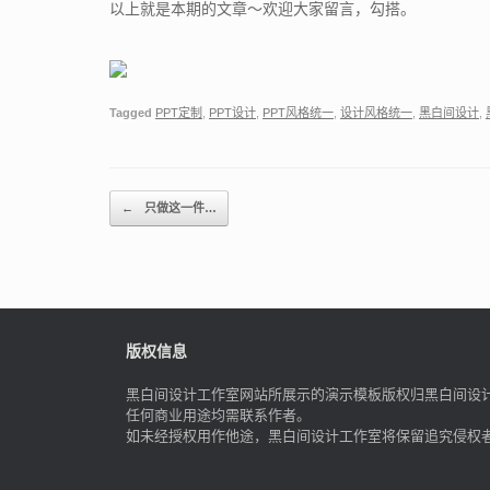
以上就是本期的文章～欢迎大家留言，勾搭。
Tagged
PPT定制
,
PPT设计
,
PPT风格统一
,
设计风格统一
,
黑白间设计
,
Post navigation
←
只做这一件…
版权信息
黑白间设计工作室网站所展示的演示模板版权归黑白间设
任何商业用途均需联系作者。
如未经授权用作他途，黑白间设计工作室将保留追究侵权