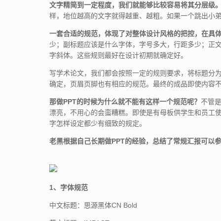
文字精简到一定程度，我们就能够比较容易将其分层级
样，地位越高的文字就得越重、越粗。如果一个跳出小
一套合适的规范，体现了对整体设计风格的把控，在具
少；副标题应该是什么字体，字号多大，行距多少；正
字斜体。这些规则最好在设计初期就确定好。
写学术论文，我们都会按照一定的规则要求，将标题分
确定，页眉页脚也有相应的规范。最终的成品即使内容
那做PPT的时候为什么就不能有这样一个规范呢？
不管是
漂亮，不用心的会蛮糟糕。即使是有母板供学生和员工
字怎样设定都少有细致的规定。
老黑根据自己长期做PPT的经验，总结了常规汇报可以
1、字体规范
中文标题：思源黑体CN Bold