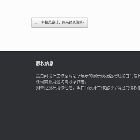
Post navigation
←
科技风设计，原来这么简单~
版权信息
黑白间设计工作室网站所展示的演示模板版权归黑白间设
任何商业用途均需联系作者。
如未经授权用作他途，黑白间设计工作室将保留追究侵权