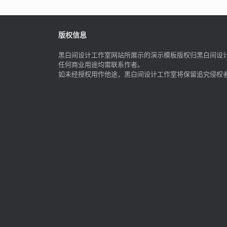
版权信息
黑白间设计工作室网站所展示的演示模板版权归黑白间设
任何商业用途均需联系作者。
如未经授权用作他途，黑白间设计工作室将保留追究侵权